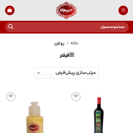
رش
ز
حتوا
جستجو
برای:
خانه
/
روغن
فیلتر
افزودن
افزودن
به
به
علاقه
علاقه
مندی
مندی
ها
ها